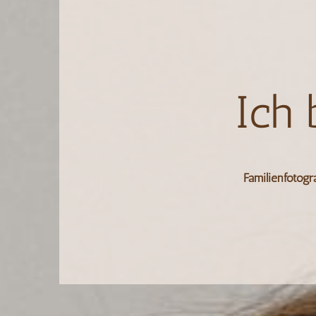
Ich 
Familienfotog